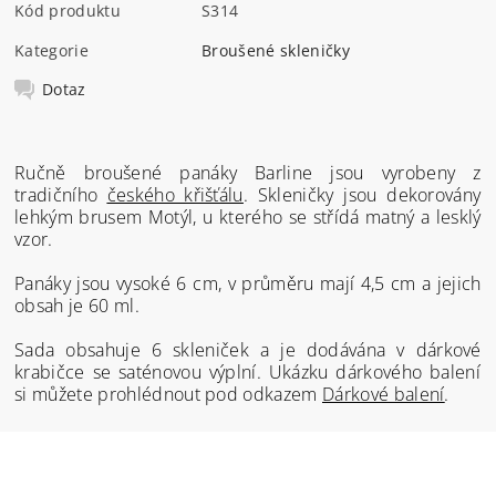
Kód produktu
S314
Kategorie
Broušené skleničky
Dotaz
Ručně broušené panáky Barline jsou vyrobeny z
tradičního
českého křišťálu
. Skleničky jsou dekorovány
lehkým brusem Motýl, u kterého se střídá matný a lesklý
vzor.
Panáky jsou vysoké 6 cm, v průměru mají 4,5 cm a jejich
obsah je 60 ml.
Sada obsahuje 6 skleniček a je dodávána v dárkové
krabičce se saténovou výplní. Ukázku dárkového balení
si můžete prohlédnout pod odkazem
Dárkové balení
.