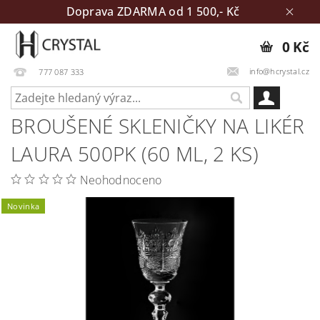
Doprava ZDARMA od 1 500,- Kč
0 Kč
info@hcrystal.cz
777 087 333
BROUŠENÉ SKLENIČKY NA LIKÉR
LAURA 500PK (60 ML, 2 KS)
Neohodnoceno
Novinka