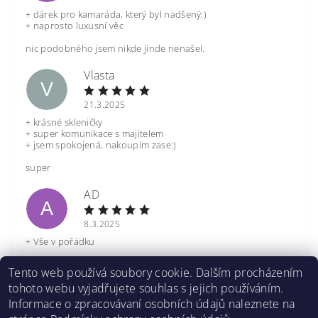
+ dárek pro kamaráda, který byl nadšený:)
+ naprosto luxusní věc
nic podobného jsem nikde jinde nenašel.
Vlasta
V
21.3.2025
+ krásné skleničky
+ super komunikace s majitelem
+ jsem spokojená, nakoupím zase:)
super
AD
A
8.3.2025
+ Vše v pořádku
Nic
Tento web používá soubory cookie. Dalším procházením
tohoto webu vyjadřujete souhlas s jejich používáním.
Zobrazit další hodnocení
Informace o zpracovávaní osobních údajů naleznete na