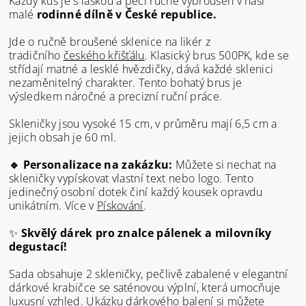
Každý kus je s láskou a péčí ručně vybroušen v naší
malé
rodinné dílně v České republice.
Jde o ručně broušené sklenice na likér z
tradičního
českého křišťálu
. Klasický brus 500PK, kde se
střídají matné a lesklé hvězdičky, dává každé sklenici
nezaměnitelný charakter. Tento bohatý brus je
výsledkem náročné a precizní ruční práce.
Skleničky jsou vysoké 15 cm, v průměru mají 6,5 cm a
jejich obsah je 60 ml.
🔹 Personalizace na zakázku:
Můžete si nechat na
skleničky vypískovat vlastní text nebo logo. Tento
jedinečný osobní dotek činí každý kousek opravdu
unikátním. Více v
Pískování
.
✨
Skv
ě
lý dárek pro znalce pálenek a milovníky
degustací!
Sada obsahuje 2 skleničky, pečlivě zabalené v elegantní
dárkové krabičce se saténovou výplní, která umocňuje
luxusní vzhled. Ukázku dárkového balení si můžete