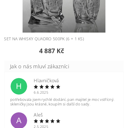
SET NA WHISKY QUADRO 500PK (6 + 1 KS)
4 887 Kč
Hlavničková
H
6.6.2025
potřebovala jsem rychlé dodání, pan majitel je moc vstřícný.
skleničky jsou krásné, koupím si další do sady.
Aleš
A
2.5.2025