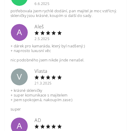
6.6.2025
potřebovala jsem rychlé dodání, pan majitel je moc vstřícný.
skleničky jsou krásné, koupím si další do sady.
Aleš
A
2.5.2025
+ dárek pro kamaráda, který byl nadšený:)
+ naprosto luxusní věc
nic podobného jsem nikde jinde nenašel.
Vlasta
V
21.3.2025
+ krásné skleničky
+ super komunikace s majitelem
+ jsem spokojená, nakoupím zase:)
super
AD
A