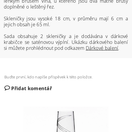
lehkým brusem Vlna, u kterého jsou dva matné brusy
doplněné o leštěný řez.
Skleničky jsou vysoké 18 cm, v průměru mají 6 cm a
jejich obsah je 65 ml.
Sada obsahuje 2 skleničky a je dodávána v dárkové
krabičce se saténovou výplní. Ukázku dárkového balení
si můžete prohlédnout pod odkazem
Dárkové balení
.
Buďte první, kdo napíše příspěvek k této položce.
Přidat komentář