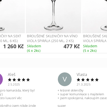
ČKY NA SEKT
BROUŠENÉ SKLENIČKY NA VÍNO
BROUŠENÉ SKL
0 ML, 6 KS)
VIOLA SPIRÁLA (250 ML, 2 KS)
VIOLA SPIRÁLA 
1 260 Kč
477 Kč
Skladem
Skladem
(6 x 2ks)
(5 x 2ks)
Aleš
Vlasta
V
2.5.2025
21.3.2025
 pro kamaráda, který byl
+ krásné skleničky
:)
+ super komunikace s majitelem
sto luxusní věc
+ jsem spokojená, nakoupím zase:
obného jsem nikde jinde
super