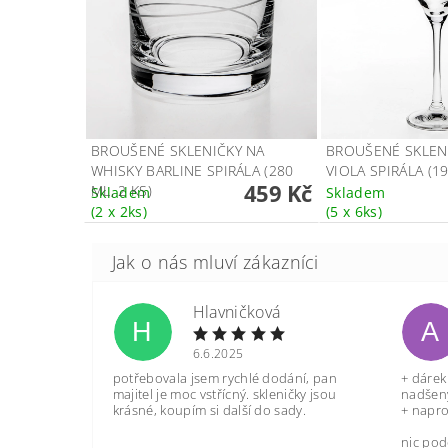
BROUŠENÉ SKLENIČKY NA
BROUŠENÉ SKLENI
WHISKY BARLINE SPIRÁLA (280
VIOLA SPIRÁLA (19
459 Kč
ML, 2 KS)
Skladem
Skladem
(2 x 2ks)
(5 x 6ks)
Hlavničková
H
A
6.6.2025
potřebovala jsem rychlé dodání, pan
+ dárek
majitel je moc vstřícný. skleničky jsou
nadšený
krásné, koupím si další do sady.
+ napro
nic pod