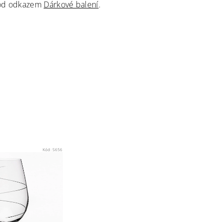
pod odkazem
Dárkové balení
.
Kód:
S656