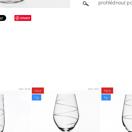
prohlédnout 
Uložit
Kód:
S346
Kód:
S651
Akce
Akce
Tip
Tip