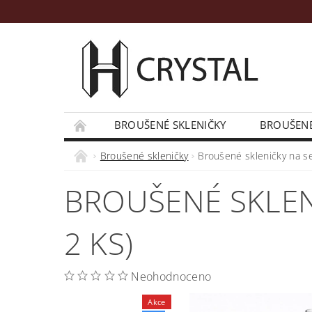
BROUŠENÉ SKLENIČKY
BROUŠENÉ
DŘEVĚNÉ POUZDRO SE SKLENIČKOU
FI
Broušené skleničky
Broušené skleničky na sek
INFORMACE PRO VÁS
BROUŠENÉ SKLENI
2 KS)
Neohodnoceno
Akce