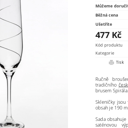
Můžeme doruči
Běžná cena
Ušetříte
477 Kč
Kód produktu
Kategorie
Tisk
Ručně brouše
tradičního
česk
brusem Spirála
Skleničky jsou
obsah je 190 m
Sada obsahuje 
saténovou vý