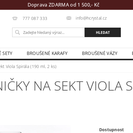
Doprava ZDARMA od 1 500,- Kč
info@hcrystal.cz
777 087 333
 SETY
BROUŠENÉ KARAFY
BROUŠENÉ VÁZY
REMNÍ DÁRKY
PÍSKOVÁNÍ - VLASTNÍ TEXT / LOGO
D
t Viola Spirála (190 ml, 2 ks)
ČKY NA SEKT VIOLA SP
Dostupnost