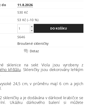
t do
11.8.2026
530 Kč
53 Kč
(–10 %)
S646
Broušené skleničky
Dotaz
né sklenice na sekt Viola jsou vyrobeny z
ého křišťálu
. Skleničky jsou dekorovány lehkým
.
 vysoké 24,5 cm, v průměru mají 6 cm a jejich
l.
2 skleničky a je dodávána v dárkové krabičce se
plní. Ukázku dárkového balení si můžete