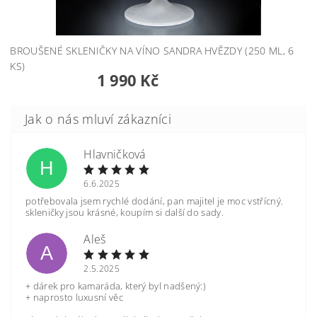
BROUŠENÉ SKLENIČKY NA VÍNO SANDRA HVĚZDY (250 ML, 6
KS)
1 990 Kč
Hlavničková
H
6.6.2025
potřebovala jsem rychlé dodání, pan majitel je moc vstřícný.
skleničky jsou krásné, koupím si další do sady.
Aleš
A
2.5.2025
+ dárek pro kamaráda, který byl nadšený:)
+ naprosto luxusní věc