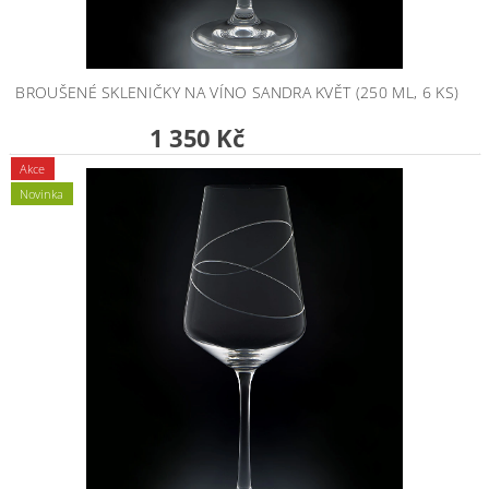
BROUŠENÉ SKLENIČKY NA VÍNO SANDRA KVĚT (250 ML, 6 KS)
1 350 Kč
Akce
Novinka