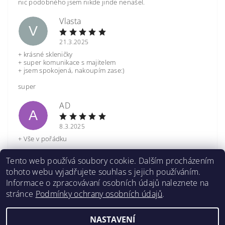
nic podobného jsem nikde jinde nenašel.
Vlasta
V
21.3.2025
+ krásné skleničky
+ super komunikace s majitelem
+ jsem spokojená, nakoupím zase:)
super
AD
A
8.3.2025
+ Vše v pořádku
Nic
Tento web používá soubory cookie. Dalším procházením
tohoto webu vyjadřujete souhlas s jejich používáním.
Zobrazit další hodnocení
Informace o zpracovávaní osobních údajů naleznete na
stránce
Podmínky ochrany osobních údajů
.
NASTAVENÍ