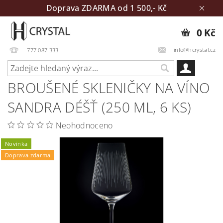
Doprava ZDARMA od 1 500,- Kč
0 Kč
info@hcrystal.cz
777 087 333
BROUŠENÉ SKLENIČKY NA VÍNO
SANDRA DÉŠŤ (250 ML, 6 KS)
Neohodnoceno
Novinka
Doprava zdarma