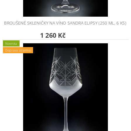
BROUŠENÉ SKLENIČKY NA VÍNO SANDRA ELIPSY (250 ML, 6 KS)
1 260 Kč
Novinka
Doprava zdarma