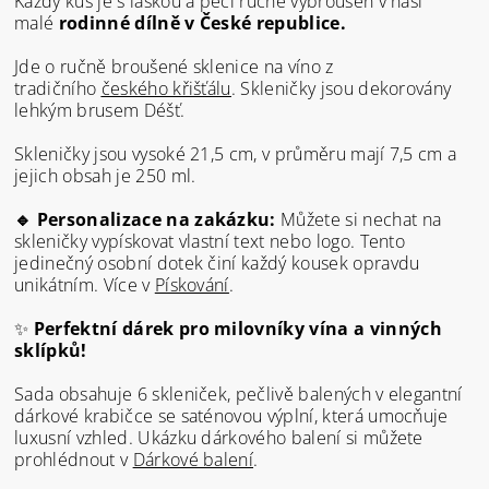
Každý kus je s láskou a péčí ručně vybroušen v naší
malé
rodinné dílně v České republice.
Jde o ručně broušené sklenice na víno z
tradičního
českého křišťálu
. Skleničky jsou dekorovány
lehkým brusem Déšť.
Skleničky jsou vysoké 21,5 cm, v průměru mají 7,5 cm a
jejich obsah je 250 ml.
🔹 Personalizace na zakázku:
Můžete si nechat na
skleničky vypískovat vlastní text nebo logo. Tento
jedinečný osobní dotek činí každý kousek opravdu
unikátním. Více v
Pískování
.
✨
Perfektní dárek pro milovníky vína a vinných
sklípků!
Sada obsahuje 6 skleniček, pečlivě balených v elegantní
dárkové krabičce se saténovou výplní, která umocňuje
luxusní vzhled. Ukázku dárkového balení si můžete
prohlédnout v
Dárkové balení
.