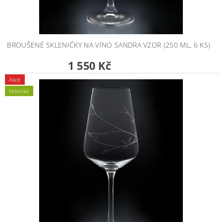
BROUŠENÉ SKLENIČKY NA VÍNO SANDRA VZOR (250 ML, 6 KS)
1 550 Kč
Akce
Novinka