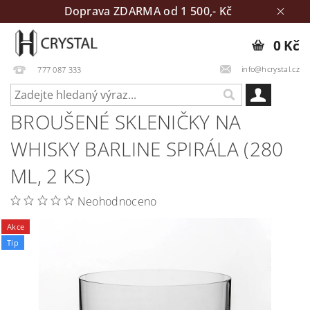
Doprava ZDARMA od 1 500,- Kč
0 Kč
info@hcrystal.cz
777 087 333
BROUŠENÉ SKLENIČKY NA
WHISKY BARLINE SPIRÁLA (280
ML, 2 KS)
Neohodnoceno
Akce
Tip