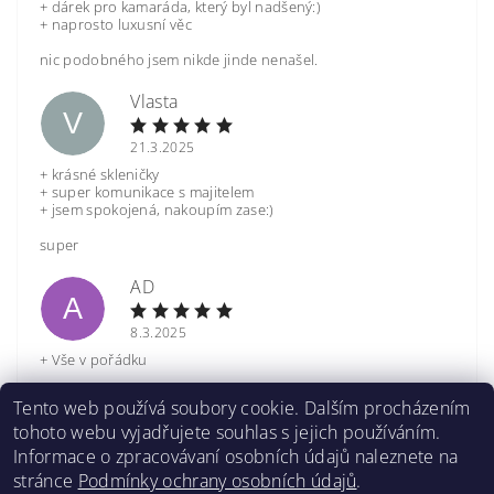
+ dárek pro kamaráda, který byl nadšený:)
+ naprosto luxusní věc
nic podobného jsem nikde jinde nenašel.
Vlasta
V
21.3.2025
+ krásné skleničky
+ super komunikace s majitelem
+ jsem spokojená, nakoupím zase:)
super
AD
A
8.3.2025
+ Vše v pořádku
Nic
Tento web používá soubory cookie. Dalším procházením
tohoto webu vyjadřujete souhlas s jejich používáním.
Zobrazit další hodnocení
Informace o zpracovávaní osobních údajů naleznete na
stránce
Podmínky ochrany osobních údajů
.