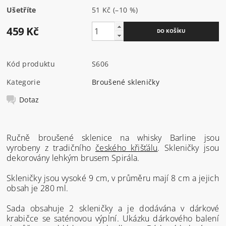
Ušetříte
51 Kč
(–10 %)
459 Kč
Kód produktu
S606
Kategorie
Broušené skleničky
Dotaz
Ručně broušené sklenice na whisky Barline jsou
vyrobeny z tradičního
českého křišťálu
. Skleničky jsou
dekorovány lehkým brusem Spirála.
Skleničky jsou vysoké 9 cm, v průměru mají 8 cm a jejich
obsah je 280 ml.
Sada obsahuje 2 skleničky a je dodávána v dárkové
krabičce se saténovou výplní. Ukázku dárkového balení