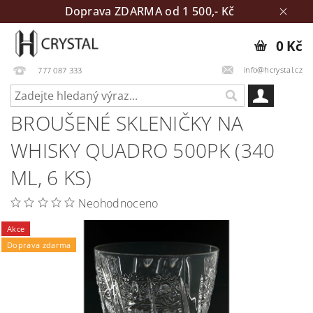
Doprava ZDARMA od 1 500,- Kč
0 Kč
info@hcrystal.cz
777 087 333
BROUŠENÉ SKLENIČKY NA
WHISKY QUADRO 500PK (340
ML, 6 KS)
Neohodnoceno
Akce
Doprava zdarma