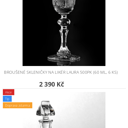
BROUŠENÉ SKLENIČKY NA LIKÉR LAURA 500PK (60 ML, 6 KS)
2 390 Kč
Akce
Tip
Doprava zdarma