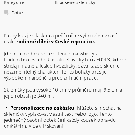
Kategorie
Broušené skleničky
Dotaz
Každý kus je s láskou a péčí ručně vybroušen v naší
malé
rodinné dílně v České republice.
Jde o ručně broušené sklenice na whisky z
tradičního
českého křišťálu
.
Klasický brus 500PK, kde se
střídají matné a lesklé hvězdičky, dává každé sklenici
nezaměnitelný charakter. Tento bohatý brus je
výsledkem náročné a precizní ruční práce.
Skleničky jsou vysoké 10 cm, v průměru mají 9,5 cm a
jejich obsah je 340 ml.
🔹
Personalizace na zakázku
: Můžete si nechat na
skleničky vypískovat vlastní text nebo logo. Tento
jedinečný osobní dotek činí každý kousek opravdu
unikátním. Více v
Pískování
.