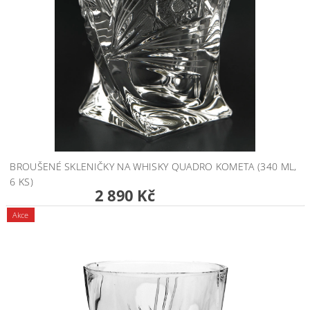
BROUŠENÉ SKLENIČKY NA WHISKY QUADRO KOMETA (340 ML,
6 KS)
2 890 Kč
Akce