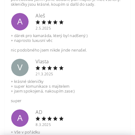
skleničky jsou krásné, koupím si další do sady.
Aleš
A
2.5.2025
+ dárek pro kamaráda, který byl nadšený:)
+ naprosto luxusní věc
nic podobného jsem nikde jinde nenašel.
Vlasta
V
21.3.2025
+ krásné skleničky
+ super komunikace s majitelem
+ jsem spokojená, nakoupím zase:)
super
AD
A
8.3.2025
+ Vše v pořádku