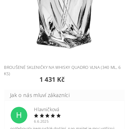
BROUŠENÉ SKLENIČKY NA WHISKY QUADRO VLNA (340 ML, 6
KS)
1 431 Kč
Hlavničková
H
6.6.2025
potřebovala jsem rychlé dodání, pan majitel je moc vstřícný.